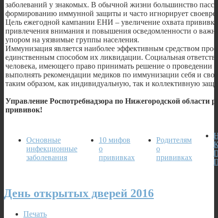
заболеваний у знакомых. В обычной жизни большинство пасси
формированию иммунной защиты и часто игнорирует своевр
Цель ежегодной кампании ЕНИ – увеличение охвата прививк
привлечения внимания и повышения осведомленности о важн
упором на уязвимые группы населения.
Иммунизация является наиболее эффективным средством про
единственным способом их ликвидации. Социальная ответств
человека, имеющего право принимать решение о проведении 
выполнять рекомендации медиков по иммунизации себя и свои
таким образом, как индивидуальную, так и коллективную защи
Управление Роспотребнадзора по Нижегородской области р
прививок!
Основные
10 мифов
Родителям
инфекционные
о
о
заболевания
прививках
прививках
День открытых дверей 2016
Печать