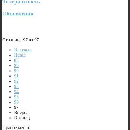
Толерантность
Объявления
Страница 97 из 97
В начало
Назад
88
89
90
91
92
93
94
95
96
97
Вперёд
В конец
Правое меню