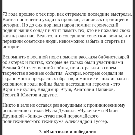
73 года прошло с тех пор, как отгремели последние выстрелы.
Война постепенно уходит в прошлое, становясь страницей в
истории. Но до сих пор наш народ помнит героический
подвиг наших солдат и чтит память тех, кто не пожалел свою
жизнь ради нас. Ведь то, что совершили советские воины, что
пережили советские люди, невозможно забыть и стереть из
истории.
Вспомнить о военной поре помогли рассказы библиотекарей
об актерах и поэтах, которые не только были участниками
Великой Отечественной войны, но и отразили в своем
творчестве военные события. Актеры, которые создали на
экране много прекрасных образов, и многие из них играли в
основном в годы войны были настоящими героями - это
Юрий Никулин, Владимир Этуш, Анатолий Папанов,
Георгий Юматов и другие.
Никто в зале не остался равнодушным к проникновенному
исполнению стихов Мусы Джалиля «Чулочки» и Юлии
Друниной «Зинка» студенткой первомайского
политехнического техникума Александрой Гуссер.
7. «Выстояли и победили»