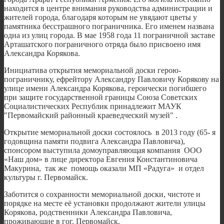
находится в центре внимания руководства администрации и
жителей города, благодаря которым не увядают цветы у
памятника бесстрашного пограничника. Его именем названа
одна из улиц города. В мае 1958 года 11 пограничной заставе
Арташатского пограничного отряда было присвоено имя
Александра Корякова.
Инициатива открытия мемориальной доски герою-
пограничнику, ефрейтору Александру Павловичу Корякову на
улице имени Александра Корякова, героически погибшего
при защите государственной границы Союза Советских
Социалистических Республик принадлежит МАУК
"Первомайский районный краеведческий музей" .
Открытие мемориальной доски состоялось в 2013 году (65- я
годовщинa памяти подвига Александра Павловича),
спонсором выступила домоуправляющая компания ООО
«Наш дом» в лице директора Евгения Константиновича
Макурина, так же помощь оказали МП «Радуга» и отдел
культуры г. Первомайск.
Заботится о сохранности мемориальной доски, чистоте и
порядке на месте её установки продолжают жители улицы
Корякова, родственники Александра Павловича,
проживающие в гог. Первомайск.