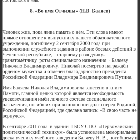
состоялось 9 мая.
8. «Во имя Отчизны» (Н.В. Баляев)
Человек жив, пока жива память о нём. Эти слова имеют
прямое отношение к выпускнику нашего образовательного
учреждения, погибшему 2 сентября 2000 года при
выполнении служебного задания в районе боевых действий в
Чеченской республике, старшему разведчику-
гранатомётчику роты специального назначения - Баляеву
Николаю Владимировичу. Николай посмертно награждён
орденом мужества и отмечен благодарностью президента
Российской Федерации Владимира Владимировича Путина.
Имя Баляева Николая Владимировича занесено в книгу
Памяти, главной целью которой является необходимость
увековечивания имён личного состава специального
назначения, погибших при выполнении долга перед Родиной,
Российской Федерацией, где сделана запись: «В свою часть не
вернулся».
В сентябре 2011 года в здании ГБОУ СПО «Первомайский
политехнический техникум» была установлена мемориальная
доска ученику учебного заведения Баляеву Н. В., погибшему в