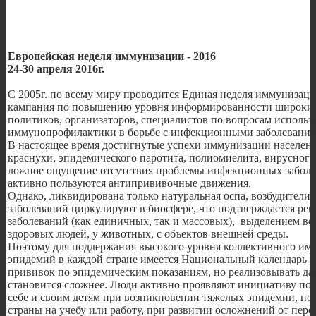
Европейская неделя иммунизации - 2016
24-30 апреля 2016г.
С 2005г. по всему миру проводится Единая неделя иммунизац
кампания по повышению уровня информированности широких 
политиков, организаторов, специалистов по вопросам использ
иммунопрофилактики в борьбе с инфекционными заболевания
В настоящее время достигнутые успехи иммунизации населени
краснухи, эпидемического паротита, полиомиелита, вирусного
ложное ощущение отсутствия проблемы инфекционных заболе
активно пользуются антипрививочные движения.
Однако, ликвидирована только натуральная оспа, возбудители
заболеваний циркулируют в биосфере, что подтверждается рег
заболеваний (как единичных, так и массовых), выделением во
здоровых людей, у животных, с объектов внешней среды.
Поэтому для поддержания высокого уровня коллективного им
эпидемий в каждой стране имеется Национальный календарь п
прививок по эпидемическим показаниям, но реализовывать д
становится сложнее. Люди активно проявляют инициативу по
себе и своим детям при возникновении тяжелых эпидемии, по
страны на учебу или работу, при развитии осложнений от пе