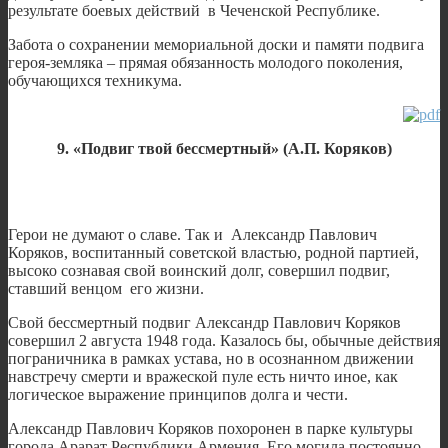
результате боевых действий в Чеченской Республике.
Забота о сохранении мемориальной доски и памяти подвига
героя-земляка – прямая обязанность молодого поколения,
обучающихся техникума.
9. «Подвиг твой бессмертный» (А.П. Коряков)
Герои не думают о славе. Так и Александр Павлович
Коряков, воспитанный советской властью, родной партией,
высоко сознавая свой воинский долг, совершил подвиг,
ставший венцом его жизни.
Свой бессмертный подвиг Александр Павлович Коряков
совершил 2 августа 1948 года. Казалось бы, обычные действия
пограничника в рамках устава, но в осознанном движении
навстречу смерти и вражеской пуле есть ничто иное, как
логическое выражение принципов долга и чести.
Александр Павлович Коряков похоронен в парке культуры
города Арарат Республики Армения. Его могила постоянно