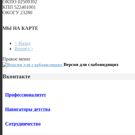
ОКПО 02509392
КПП 522401001
ОКОГУ 23280
МЫ НА КАРТЕ
Первомайск
Юбилейная улица, 24 на карте Первомайска — Яндекс Карты
< Назад
Вперёд >
Правое меню
Версия для слабовидящих
Вконтакте
Профессионалитет
Навигаторы детства
Сотрудничество