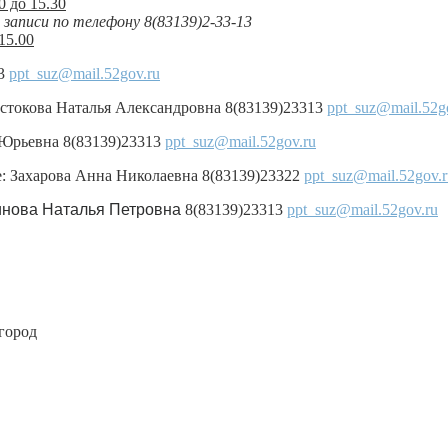
0 до 15.30
записи по телефону 8(83139)2-33-13
15.00
13
ppt_suz@mail.52gov.ru
остокова Наталья Александровна 8(83139)23313
ppt_suz@mail.52g
 Юрьевна 8(83139)23313
ppt_suz@mail.52gov.ru
е: Захарова Анна Николаевна 8(83139)23322
ppt_suz@mail.52gov.r
ринова Наталья Петровна
8(83139)23313
ppt_suz@mail.52gov.ru
город