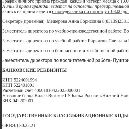
График личного приема граждан:
каждый четверг месяца с 13.0
Личный прием граждан ведется на основании предварительной 
Запись на прием ведется
с понедельника по пятницу с 08.00 до 
Секретарь(приемная): Мещерова Анна Борисовна 8(83139)233
Заместитель директора по учебно-производственной работе: В
Заместитель директора по учебной работе: Бирюкова Светлана
Заместитель директора по безопасности и хозяйственной работ
З
аместитель директора по воспитательной работе- Пушт
БАНКОВСКИЕ РЕКВИЗИТЫ
ИНН 5224001994
КПП 522401001
Расчетный счет 40601810422023000001
Название банка Волго-Вятское ГУ Банка России г.Нижний Нов
БИК 042202001
ГОСУДАРСТВЕННЫЕ КЛАССИФИКАЦИОННЫЕ КОДЫ
ОКВЭД 80.22.21