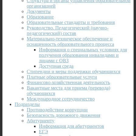
Структура и органы управления образовательной
организацией
Документы
Образование
Образовательные стандарты и требования
Руководство. Педагогический (научно-
педагогический) состав
Материально-техническое обеспечение и
оснащенность образовательного процесса
Информация о специальных условиях для
получения образования инвалидами и
лицами с ОВЗ
Доступная среда
Стипендии и меры поддержки обучающихся
Платные образовательные услуги
Финансово-хозяйственная деятельность
Вакантные места для приема (перевода)
обучающихся
Международное сотрудничество
Подразделы
Противодействие коррупции
Безопасность дорожного движения
Абитуриенту
Информация для абитуриентов
ЕГЭ