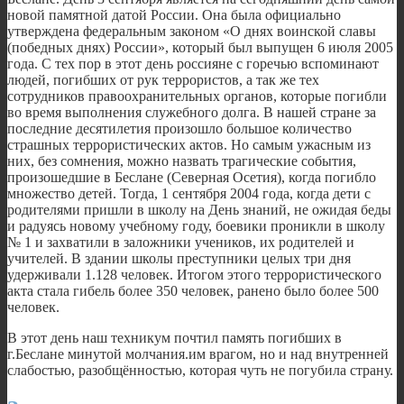
новой памятной датой России. Она была официально
утверждена федеральным законом «О днях воинской славы
(победных днях) России», который был выпущен 6 июля 2005
года. С тех пор в этот день россияне с горечью вспоминают
людей, погибших от рук террористов, а так же тех
сотрудников правоохранительных органов, которые погибли
во время выполнения служебного долга. В нашей стране за
последние десятилетия произошло большое количество
страшных террористических актов. Но самым ужасным из
них, без сомнения, можно назвать трагические события,
произошедшие в Беслане (Северная Осетия), когда погибло
множество детей. Тогда, 1 сентября 2004 года, когда дети с
родителями пришли в школу на День знаний, не ожидая беды
и радуясь новому учебному году, боевики проникли в школу
№ 1 и захватили в заложники учеников, их родителей и
учителей. В здании школы преступники целых три дня
удерживали 1.128 человек. Итогом этого террористического
акта стала гибель более 350 человек, ранено было более 500
человек.
В этот день наш техникум почтил память погибших в
г.Беслане минутой молчания.им врагом, но и над внутренней
слабостью, разобщённостью, которая чуть не погубила страну.