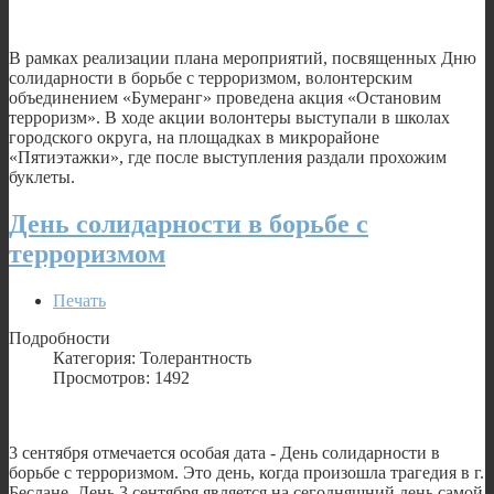
В рамках реализации плана мероприятий, посвященных Дню
солидарности в борьбе с терроризмом, волонтерским
объединением «Бумеранг» проведена акция «Остановим
терроризм». В ходе акции волонтеры выступали в школах
городского округа, на площадках в микрорайоне
«Пятиэтажки», где после выступления раздали прохожим
буклеты.
День солидарности в борьбе с
терроризмом
Печать
Подробности
Категория: Толерантность
Просмотров: 1492
3 сентября отмечается особая дата - День солидарности в
борьбе с терроризмом. Это день, когда произошла трагедия в г.
Беслане. День 3 сентября является на сегодняшний день самой