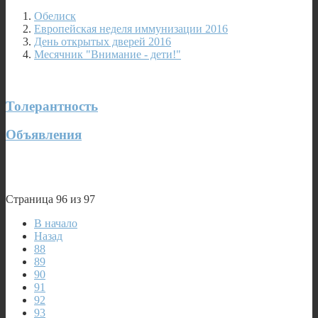
Обелиск
Европейская неделя иммунизации 2016
День открытых дверей 2016
Месячник "Внимание - дети!"
Толерантность
Объявления
Страница 96 из 97
В начало
Назад
88
89
90
91
92
93