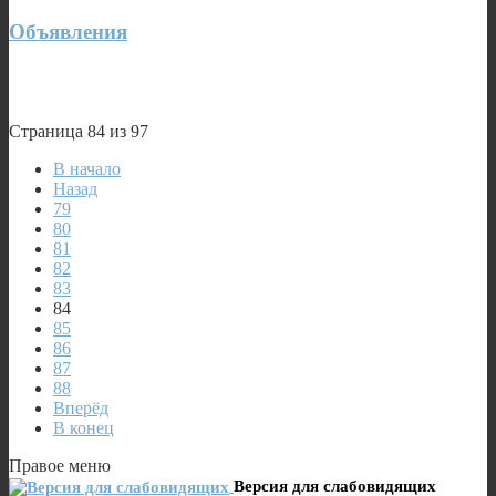
Объявления
Страница 84 из 97
В начало
Назад
79
80
81
82
83
84
85
86
87
88
Вперёд
В конец
Правое меню
Версия для слабовидящих