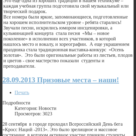
Это еще одна из хороших традиций в нашем техникуме –
каждая учебная группа подготовила свой музыкальный или
творческий подарок.
Все номера были яркие, запоминающиеся, подготовленные
на хорошем исполнительском уровне - ребята старались!
Звучали песни, искрились юмором инсценировки, а
кульминацией концерта стала песня «Мы – новое
поколение» в исполнении всех участников, в которой
нашлось место и вокалу, и хореографии. А еще украшением
праздника стала традиционная выставка-конкурс «Осень
золотая». Это были оригинальные работы из листьев, плодов
и цветов - свое мастерство показали студенты и
преподаватели.
28.09.2013 Призовые места – наши!
Печать
Подробности
Категория: Новости
Просмотров: 3023
28 сентября в городе проходил Всероссийский День бега
«Кросс Наций -2013». Это было зрелищное и массовое
состязание, в котором активное участие приняли студенты