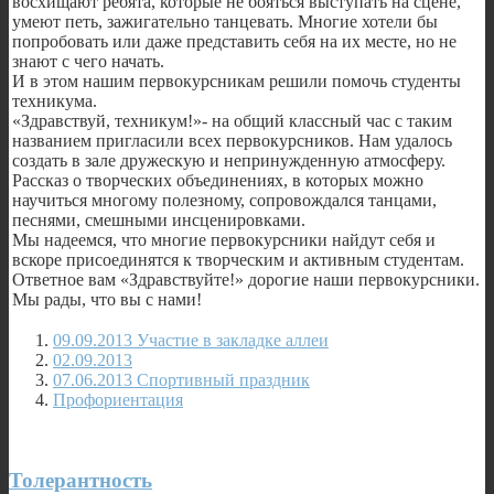
восхищают ребята, которые не бояться выступать на сцене,
умеют петь, зажигательно танцевать. Многие хотели бы
попробовать или даже представить себя на их месте, но не
знают с чего начать.
И в этом нашим первокурсникам решили помочь студенты
техникума.
«Здравствуй, техникум!»- на общий классный час с таким
названием пригласили всех первокурсников. Нам удалось
создать в зале дружескую и непринужденную атмосферу.
Рассказ о творческих объединениях, в которых можно
научиться многому полезному, сопровождался танцами,
песнями, смешными инсценировками.
Мы надеемся, что многие первокурсники найдут себя и
вскоре присоединятся к творческим и активным студентам.
Ответное вам «Здравствуйте!» дорогие наши первокурсники.
Мы рады, что вы с нами!
09.09.2013 Участие в закладке аллеи
02.09.2013
07.06.2013 Спортивный праздник
Профориентация
Толерантность