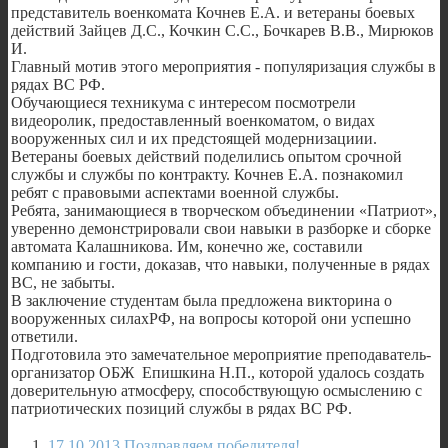
представитель военкомата Кочнев Е.А. и ветераны боевых
действий Зайцев Д.С., Кочкин С.С., Бочкарев В.В., Мирюков
И.
Главный мотив этого мероприятия - популяризация службы в
рядах ВС РФ.
Обучающиеся техникума с интересом посмотрели
видеоролик, предоставленный военкоматом, о видах
вооруженных сил и их предстоящей модернизациии.
Ветераны боевых действий поделились опытом срочной
службы и службы по контракту. Кочнев Е.А. познакомил
ребят с правовыми аспектами военной службы.
Ребята, занимающиеся в творческом объединении «Патриот»,
уверенно демонстрировали свои навыки в разборке и сборке
автомата Калашникова. Им, конечно же, составили
компанию и гости, доказав, что навыки, полученные в рядах
ВС, не забыты.
В заключение студентам была предложена викторина о
вооруженных силахРФ, на вопросы которой они успешно
ответили.
Подготовила это замечательное мероприятие преподаватель-
организатор ОБЖ Епишкина Н.П., которой удалось создать
доверительную атмосферу, способствующую осмыслению с
патриотических позиций службы в рядах ВС РФ.
17.10.2013 Поздравляем победителя!