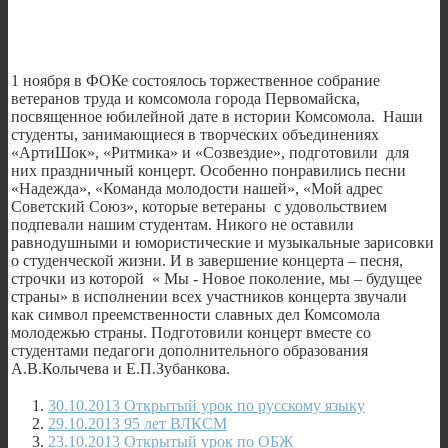
1 ноября в ФОКе состоялось торжественное собрание
ветеранов труда и комсомола города Первомайска,
посвященное юбилейной дате в истории Комсомола. Наши
студенты, занимающиеся в творческих объединениях
«АртиШок», «Ритмика» и «Созвездие», подготовили для
них праздничный концерт. Особенно понравились песни
«Надежда», «Команда молодости нашей», «Мой адрес
Советский Союз», которые ветераны с удовольствием
подпевали нашим студентам. Никого не оставили
равнодушными и юмористические и музыкальные зарисовки
о студенческой жизни. И в завершение концерта – песня,
строчки из которой « Мы - Новое поколение, мы – будущее
страны» в исполнении всех участников концерта звучали
как символ преемственности славных дел Комсомола
молодежью страны. Подготовили концерт вместе со
студентами педагоги дополнительного образования
А.В.Колычева и Е.П.Зубанкова.
30.10.2013 Открытый урок по русскому языку
29.10.2013 95 лет ВЛКСМ
23.10.2013 Открытый урок по ОБЖ