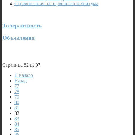
Соревнования на первенство техникума
Толерантность
Объявления
Страница 82 из 97
В начало
Назад
77
78
79
80
81
82
83
84
85
86