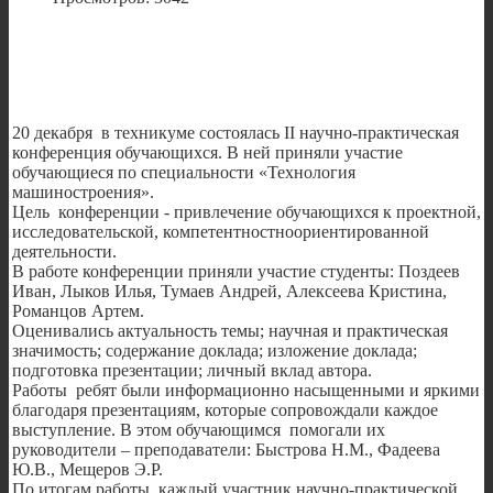
20 декабря в техникуме состоялась II научно-практическая
конференция обучающихся. В ней приняли участие
обучающиеся по специальности «Технология
машиностроения».
Цель конференции - привлечение обучающихся к проектной,
исследовательской, компетентностноориентированной
деятельности.
В работе конференции приняли участие студенты: Поздеев
Иван, Лыков Илья, Тумаев Андрей, Алексеева Кристина,
Романцов Артем.
Оценивались актуальность темы; научная и практическая
значимость; содержание доклада; изложение доклада;
подготовка презентации; личный вклад автора.
Работы ребят были информационно насыщенными и яркими
благодаря презентациям, которые сопровождали каждое
выступление. В этом обучающимся помогали их
руководители – преподаватели: Быстрова Н.М., Фадеева
Ю.В., Мещеров Э.Р.
По итогам работы каждый участник научно-практической