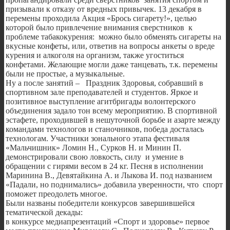
призывали к отказу от вредных привычек. 13 декабря в
перемены проходила Акция «Брось сигарету!», целью
которой было привлечение внимания сверстников к
проблеме табакокурения: можно было обменять сигареты на
вкусные конфеты, или, ответив на вопросы анкеты о вреде
курения и алкоголя на организм, также угоститься
конфетами. Желающие могли даже танцевать, т.к. перемены
были не простые, а музыкальные.
Ну а после занятий – Праздник Здоровья, собравший в
спортивном зале преподавателей и студентов. Яркое и
позитивное выступление агитбригады волонтерского
объединения задало тон всему мероприятию. В спортивной
эстафете, проходившей в нешуточной борьбе и азарте между
командами технологов и станочников, победа досталась
технологам. Участники зонального этапа фестиваля
«Мальчишник» Ломин Н., Сурков Н. и Минин П.
демонстрировали свою ловкость, силу и умение в
обращении с гирями весом в 24 кг. Песня в исполнении
Маринина В., Девятайкина А. и Лыкова И. под названием
«Падали, но поднимались» добавила уверенности, что спорт
поможет преодолеть многое.
Были названы победители конкурсов завершившейся
тематической декады:
в конкурсе медиапрезентаций «Спорт и здоровье» первое