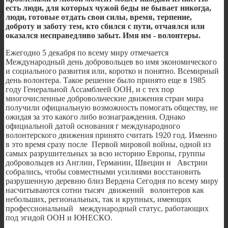
есть люди, для которых чужой беды не бывает никогда,
люди, готовые отдать свои силы, время, терпение,
доброту и заботу тем, кто сбился с пути, отчаялся или
оказался несправедливо забыт. Имя им - волонтеры.
Ежегодно 5 декабря по всему миру отмечается
Международный день добровольцев во имя экономического
и социального развития или, коротко и понятно. Всемирный
день волонтера. Такое решение было принято еще в 1985
году Генеральной Ассамблеей ООН, и с тех пор
многочисленные добровольческие движения стран мира
получили официальную возможность помогать обществу, не
ожидая за это какого либо вознаграждения. Однако
официальной датой основания г международного
волонтерского движения принято считать 1920 год. Именно
в это время сразу после Первой мировой войны, одной из
самых разрушительных за всю историю Европы, группы
добровольцев из Англии, Германии, Швеции и Австрии
собрались, чтобы совместными усилиями восстановить
разрушенную деревню близ Вердена Сегодня по всему миру
насчитываются сотни тысяч движений волонтеров как
небольших, региональных, так и крупных, имеющих
профессиональный международный статус, работающих
под эгидой ООН и ЮНЕСКО.