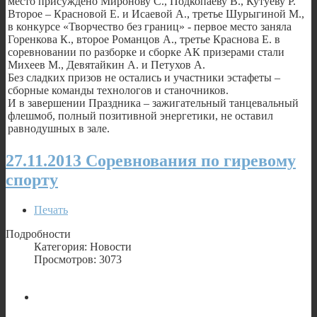
место присуждено Миронову С., Подкопаеву В., Кутуеву Р.
Второе – Красновой Е. и Исаевой А., третье Шурыгиной М.,
в конкурсе «Творчество без границ» - первое место заняла
Горенкова К., второе Романцов А., третье Краснова Е. в
соревновании по разборке и сборке АК призерами стали
Михеев М., Девятайкин А. и Петухов А.
Без сладких призов не остались и участники эстафеты –
сборные команды технологов и станочников.
И в завершении Праздника – зажигательный танцевальный
флешмоб, полный позитивной энергетики, не оставил
равнодушных в зале.
27.11.2013 Соревнования по гиревому
спорту
Печать
Подробности
Категория: Новости
Просмотров: 3073