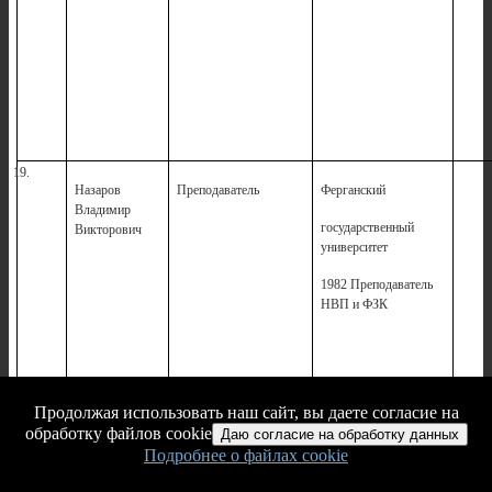
19.
Назаров
Преподаватель
Ферганский
2
Владимир
государственный
Викторович
университет
1982 Преподаватель
НВП и ФЗК
Продолжая использовать наш сайт, вы даете согласие на
8(83139)23313
обработку файлов cookie
Даю согласие на обработку данных
ppt52@bk.ru
Подробнее о файлах cookie