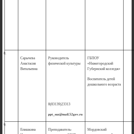
8.
Сарычева
Руководитель
ГБПОУ
Анастасия
физической культуры
«Нижегородский
Витальевна
Губернский колледж»
Воспитатель детей
дошкольного возраста
8(83139)23313
ppt
_
suz
@
mail
.52
gov
.
ru
9.
Епишкина
Преподаватель-
Мордовский
1