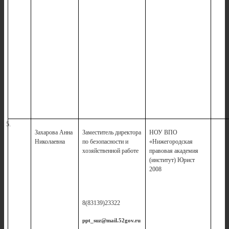
5.
Захарова Анна
Заместитель директора
НОУ ВПО
Николаевна
по безопасности и
«Нижегородская
хозяйственной работе
правовая академия
(институт) Юрист
2008
8(83139)23322
ppt_suz@mail.52gov.ru