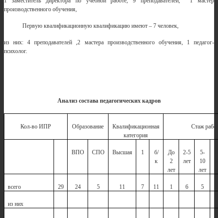
1 заместитель директора по учебной работе, 9 преподавателей, 1 мастер
производственного обучения,
Первую квалификационную квалификацию имеют – 7 человек,
из них: 4 преподавателей ,2 мастера производственного обучения, 1 педагог-
психолог.
Анализ состава педагогических кадров
Кол-во ИПР
Образование
Квалификационная
Стаж рабо
категория
ВПО
СПО
Высшая
1
б/
До
2-5
5-
1
к
2
лет
10
2
лет
лет
л
всего
29
24
5
1
1
7
11
1
6
5
1
из них