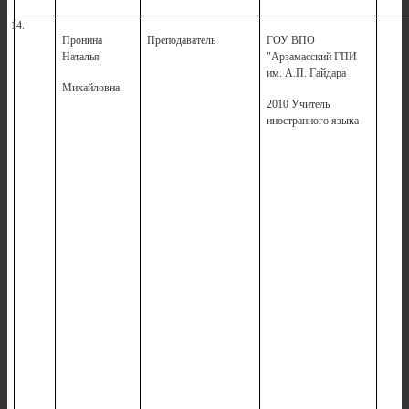
14.
Пронина
Преподаватель
ГОУ ВПО
1
Наталья
"Арзамасский ГПИ
им. А.П. Гайдара
Михайловна
2010 Учитель
иностранного языка