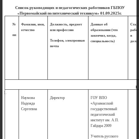
Список руководящих и педагогических работников ГБПОУ
«Первомайский политехнический техникум» 01.09.2025г.
№
Фамилия, имя,
Должность, предмет
Данные об
Стаж
отчество
или профессию
образовании (что
раб
пп
закончил, когда,
в
Телефон, электронная
специальность)
долж
почта
Р
1.
Наумова
Директор
ГОУ ВПО
Надежда
«Арзамасский
Сергеевна
государственный
педагогический
институт им. А.П.
Гайдара 2009
Учитель русского