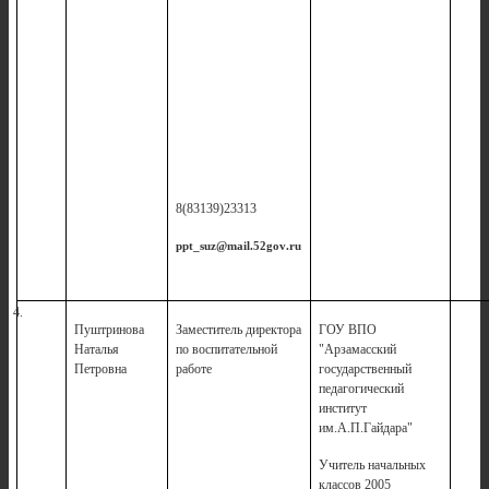
8(83139)23313
ppt
_
suz
@
mail
.52
gov
.
ru
4.
Пуштринова
Заместитель директора
ГОУ ВПО
Наталья
по воспитательной
"Арзамасский
Петровна
работе
государственный
педагогический
институт
им.А.П.Гайдара"
Учитель начальных
классов 2005