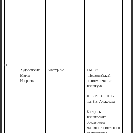
11.
Худоложкина
Мастер п/о
ГБПОУ
Мария
«Первомайский
Игоревна
политехнический
техникум»
ФГБОУ ВО НГТУ
им. Р.Е. Алексеева
Контроль
технического
обеспечения
машиностроительного