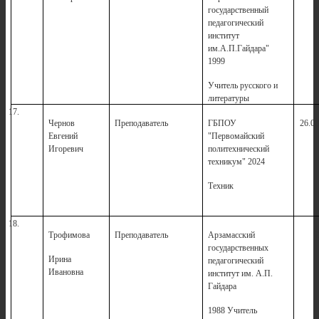
государственный
педагогический
институт
им.А.П.Гайдара"
1999
Учитель русского и
литературы
17.
Чернов
Преподаватель
ГБПОУ
26.08
Евгений
"Первомайский
Игоревич
политехнический
техникум" 2024
Техник
18.
Трофимова
Преподаватель
Арзамасский
2
государственных
Ирина
педагогический
Ивановна
институт им. А.П.
Гайдара
1988 Учитель