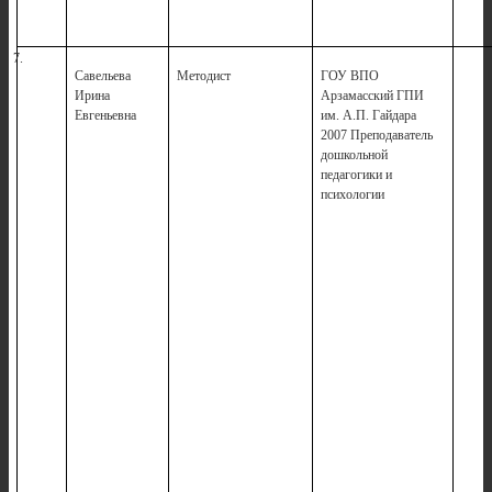
7.
Савельева
Методист
ГОУ ВПО
1
Ирина
Арзамасский ГПИ
Евгеньевна
им. А.П. Гайдара
2007 Преподаватель
дошкольной
педагогики и
психологии