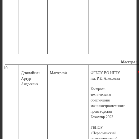
Мастера п
10.
Девятайкин
Мастер п/о
ФГБОУ ВО НГТУ
Артур
им. Р.Е. Алексеева
Андреевич
Контроль
технического
обеспечения
машиностроительного
производства
Бакалавр 2023
ГБПОУ
«Первомайский
политехнический