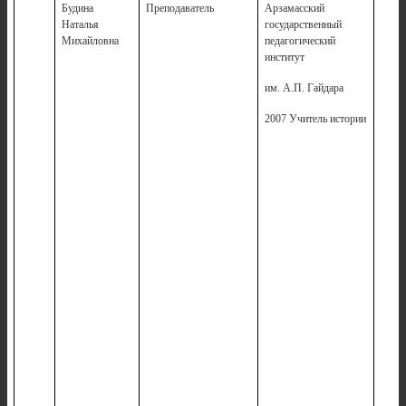
Будина
Преподаватель
Арзамасский
2
Наталья
государственный
Михайловна
педагогический
институт
им. А.П. Гайдара
2007 Учитель истории