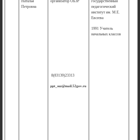
Наталья
организатор ОБЗР
государственный
Петровна
педагогический
институт им. М.Е.
Евсеева
1991 Учитель
начальных классов
8(83139)23313
ppt
_
suz
@
mail
.52
gov
.
ru