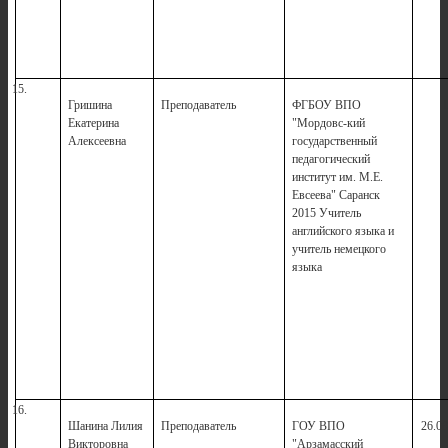
15.
Гришина
Преподаватель
ФГБОУ ВПО
1
Екатерина
"Мордовс-кий
Алексеевна
государственный
педагогический
институт им. М.Е.
Евсеева" Саранск
2015 Учитель
английского языка и
учитель немецкого
языка
16.
Шанина Лилия
Преподаватель
ГОУ ВПО
26.08
Викторовна
"Арзамасский