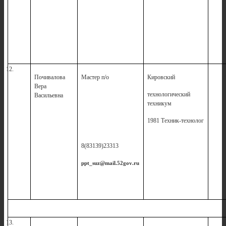
12.
Почивалова
Мастер п/о
Кировский
3
Вера
технологический
Васильевна
техникум
1981 Техник-технолог
8(83139)23313
ppt
_
suz
@
mail
.52
gov
.
ru
13.