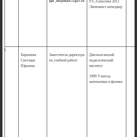
ppt
_
suz
@
mail
.52
gov
.
ru
Р.Е.Алексеева 2012
Экономист-менеджер
3.
Бирюкова
Заместитель директора
Джезказганский
1
Светлана
по учебной работе
педагогический
Юрьевна
институт
1999 Учитель
математики и физики