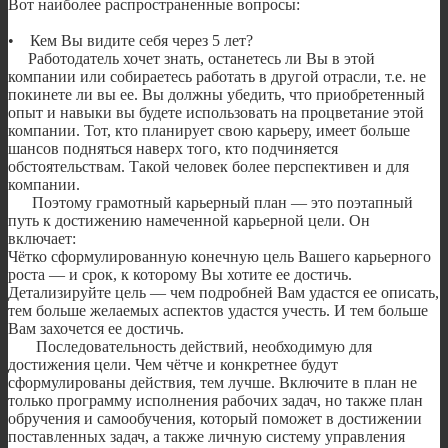
Вот наиболее распространенные вопросы:
• Кем Вы видите себя через 5 лет?
Работодатель хочет знать, останетесь ли Вы в этой
компании или собираетесь работать в другой отрасли, т.е. не
покинете ли вы ее. Вы должны убедить, что приобретенный
опыт и навыки вы будете использовать на процветание этой
компании. Тот, кто планирует свою карьеру, имеет больше
шансов подняться наверх того, кто подчиняется
обстоятельствам. Такой человек более перспективен и для
компании.
Поэтому грамотный карьерный план — это поэтапный
путь к достижению намеченной карьерной цели. Он
включает:
Чётко сформулированную конечную цель Вашего карьерного
роста — и срок, к которому Вы хотите ее достичь.
Детализируйте цель — чем подробней Вам удастся ее описать,
тем больше желаемых аспектов удастся учесть. И тем больше
Вам захочется ее достичь.
Последовательность действий, необходимую для
достижения цели. Чем чётче и конкретнее будут
сформулированы действия, тем лучше. Включите в план не
только программу исполнения рабочих задач, но также план
обручения и самообучения, который поможет в достижении
поставленных задач, а также личную систему управления