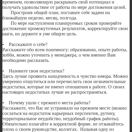
временем, позволяющую раскрывать свой потенциал и
получать удовольствие от работы по мере достижения целей.
Простроив общий план, поставьте себе задачи на
ближайшую неделю, месяц, полгода.
По мере наступления планируемых сроков проверяйте
достижение промежуточных результатов, корректируйте свои
шаги, но держите в уме общую цель.
• Расскажите о себе?
Расскажите обо всем понемногу: образовании, опыте работы,
хобби, можно уточнить у менеджера, о чем именно Вам
необходимо рассказать.
• Назовите свои недостатки?
Здесь лучше проявить находчивость и чувство юмора. Можно
умеренно отшутиться или перечислить свои незначительные
недостатки, которые не имеют отношения к работе. О своих
настоящих недостатках лучше не распространяться.
• Почему ушли с прежнего места работы?
Расскажите, что Вас не устраивало на прежнем месте (можно
сослаться на недостаток карьерных перспектив, рутину,
территориальное неудобство, неудобный график работы).
Обязательно излагайте в корректной форме, не отзывайтесь
плохо о своем руководстве, коллегах. Называя одну из