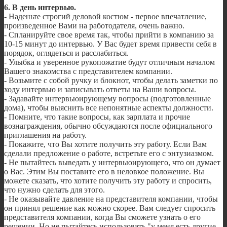
6. В день интервью.
- Наденьте строгий деловой костюм - первое впечатление,
произведенное Вами на работодателя, очень важно.
- Спланируйте свое время так, чтобы прийти в компанию за
10-15 минут до интервью. У Вас будет время привести себя в
порядок, оглядеться и расслабиться.
- Улыбка и уверенное рукопожатие будут отличным началом
Вашего знакомства с представителем компании.
- Возьмите с собой ручку и блокнот, чтобы делать заметки по
ходу интервью и записывать ответы на Ваши вопросы.
- Задавайте интервьюирующему вопросы (подготовленные
дома), чтобы выяснить все непонятные аспекты должности.
- Помните, что такие вопросы, как зарплата и прочие
вознаграждения, обычно обсуждаются после официального
приглашения на работу.
- Покажите, что Вы хотите получить эту работу. Если Вам
сделали предложение о работе, встретьте его с энтузиазмом.
- Не пытайтесь выведать у интервьюирующего, что он думает
о Вас. Этим Вы поставите его в неловкое положение. Вы
можете сказать, что хотите получить эту работу и спросить,
что нужно сделать для этого.
- Не оказывайте давление на представителя компании, чтобы
он принял решение как можно скорее. Вам следует спросить
представителя компании, когда Вы сможете узнать о его
решении. Но не пытайтесь использовать "у меня есть другие