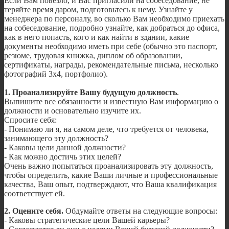
Если Вам повезло, и Вас пригласили на собеседование, не
теряйте время даром, подготовьтесь к нему. Узнайте у
менеджера по персоналу, во сколько Вам необходимо приехать
на собеседование, подробно узнайте, как добраться до офиса,
как в него попасть, кого и как найти в здании, какие
документы необходимо иметь при себе (обычно это паспорт,
резюме, трудовая книжка, диплом об образовании,
сертификаты, награды, рекомендательные письма, несколько
фотографий 3х4, портфолио).
1. Проанализируйте Вашу будущую должность
.
Выпишите все обязанности и известную Вам информацию о
должности и основательно изучите их.
Спросите себя:
- Понимаю ли я, на самом деле, что требуется от человека,
занимающего эту должность?
- Каковы цели данной должности?
- Как можно достичь этих целей?
Очень важно попытаться проанализировать эту должность,
чтобы определить, какие Ваши личные и профессиональные
качества, Ваш опыт, подтверждают, что Ваша квалификация
соответствует ей.
2. Оцените себя.
Обдумайте ответы на следующие вопросы:
- Каковы стратегические цели Вашей карьеры?