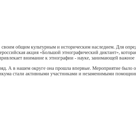
 своим общим культурным и историческим наследием. Для опре
сероссийская акция «Большой этнографический диктант», котора
е привлекает внимание к этнографии - науке, занимающей важно
дряд. А в нашем округе она прошла впервые. Мероприятие было 
никума стали активными участниками и незаменимыми помощник