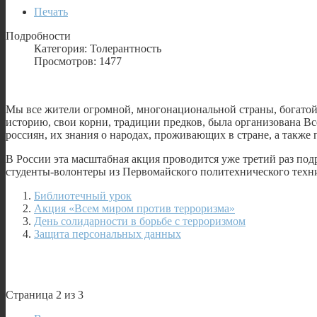
Печать
Подробности
Категория: Толерантность
Просмотров: 1477
Мы все жители огромной, многонациональной страны, богатой
историю, свои корни, традиции предков, была организована В
россиян, их знания о народах, проживающих в стране, а такж
В России эта масштабная акция проводится уже третий раз по
студенты-волонтеры из Первомайского политехнического тех
Библиотечный урок
Акция «Всем миром против терроризма»
День солидарности в борьбе с терроризмом
Защита персональных данных
Страница 2 из 3