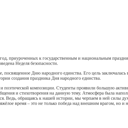
й год, приуроченных к государственным и национальным праздн
роведена Неделя безопасности.
е, посвященное Дню народного единства. Его цель заключалась 
тории создания праздника Дня народного единства.
 и поэтической композиции. Студенты проявили большую актив
бщения и стихотворения на данную тему. Атмосфера была напол
. Ведь, обращаясь к нашей истории, мы черпаем в ней силы дух
яжёлое время – это не только победа над внешним врагом, но и 