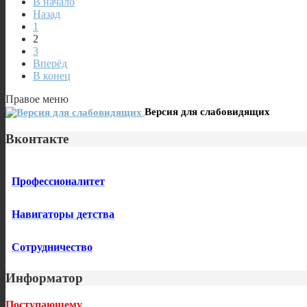
В начало
Назад
1
2
3
Вперёд
В конец
Правое меню
Версия для слабовидящих
Вконтакте
Профессионалитет
Навигаторы детства
Сотрудничество
Информатор
Поступающему