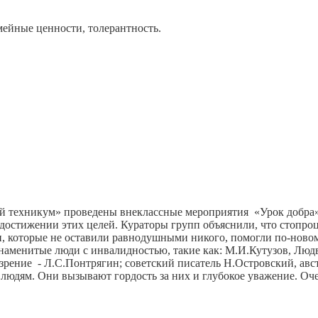
емейные ценности, толерантность.
й техникум» проведены внеклассные мероприятия «Урок добра»
 достижении этих целей. Кураторы групп объяснили, что стопроц
чи, которые не оставили равнодушными никого, помогли по-ново
наменитые люди с инвалидностью, такие как: М.И.Кутузов, Людв
 зрение - Л.С.Понтрягин; советский писатель Н.Островский, а
людям. Они вызывают гордость за них и глубокое уважение. Оче