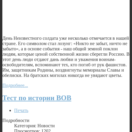
День Неизвестного солдата уже несколько отмечается в нашей
стране. Его символом стал лозунг: «Никто не забыт, ничто не
забыто», а в основе события - наш общий земной поклон
людям, которые ценой собственной жизни сберегли Россию. В
этот день люди отдают дань любви и уважения воинам-
освободителям, вспоминают тех, кто погиб от рук фашистов.
Им, защитникам Родины, воздвигнуты мемориалы Славы и
обелиски. На братских могилах никогда не увядают цветы.
Подробнее...
Тест по истории ВОВ
Печать
Подробности
Категория: Новости
Просмотров: 1202