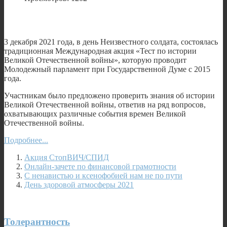
3 декабря 2021 года, в день Неизвестного солдата, состоялась
традиционная Международная акция «Тест по истории
Великой Отечественной войны», которую проводит
Молодежный парламент при Государственной Думе с 2015
года.
Участникам было предложено проверить знания об истории
Великой Отечественной войны, ответив на ряд вопросов,
охватывающих различные события времен Великой
Отечественной войны.
Подробнее...
Акция СтопВИЧ/СПИД
Онлайн-зачете по финансовой грамотности
С ненавистью и ксенофобией нам не по пути
День здоровой атмосферы 2021
Толерантность