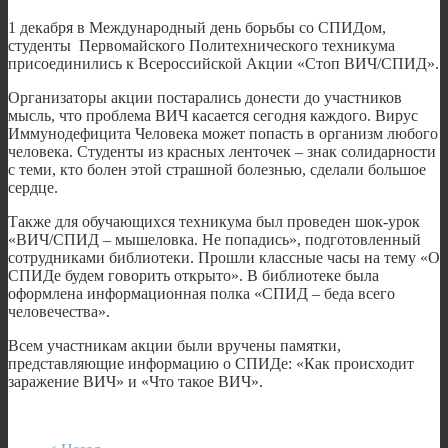
1 декабря в Международный день борьбы со СПИДом,
студенты Первомайского Политехнического техникума
присоединились к Всероссийской Акции «Стоп ВИЧ/СПИД».
Организаторы акции постарались донести до участников
мысль, что проблема ВИЧ касается сегодня каждого. Вирус
Иммунодефицита Человека может попасть в организм любого
человека. Студенты из красных ленточек – знак солидарности
с теми, кто болен этой страшной болезнью, сделали большое
сердце.
Также для обучающихся техникума был проведен шок-урок
«ВИЧ/СПИД – мышеловка. Не попадись», подготовленный
сотрудниками библиотеки. Прошли классные часы на тему «О
СПИДе будем говорить открыто». В библиотеке была
оформлена информационная полка «СПИД – беда всего
человечества».
Всем участникам акции были вручены памятки,
представляющие информацию о СПИДе: «Как происходит
заражение ВИЧ» и «Что такое ВИЧ».