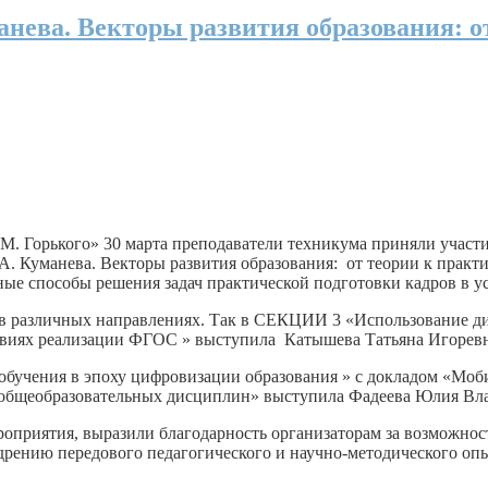
анева. Векторы развития образования: о
М. Горького» 30 марта преподаватели техникума приняли участ
. Куманева. Векторы развития образования: от теории к практи
ные способы решения задач практической подготовки кадров в 
 в различных направлениях. Так в СЕКЦИИ 3 «Использование д
овиях реализации ФГОС » выступила Катышева Татьяна Игоревн
чения в эпоху цифровизации образования » с докладом «Мобил
а общеобразовательных дисциплин» выступила Фадеева Юлия Вл
оприятия, выразили благодарность организаторам за возможнос
дрению передового педагогического и научно-методического опы