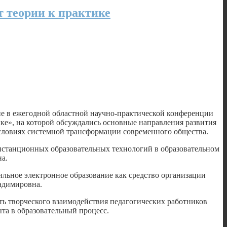
т теории к практике
ие в ежегодной областной научно-практической конференции
ке», на которой обсуждались основные направления развития
условиях системной трансформации современного общества.
истанционных образовательных технологий в образовательном
а.
ьное электронное образование как средство организации
адимировна.
ть творческого взаимодействия педагогических работников
та в образовательный процесс.