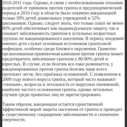
2010-2011 года. Однако, в связи с необоснованными отказами
родителей от прививок против гриппа в предэпидемический
период в 2010 году в области было охвачено вакцинацией
только 39% детей дошкольных учреждений и 52%
школьников. Однако, следует знать, что только охват не менее
80% детей обеспечивает как индивидуальную защиту, так и
снижает заболеваемость гриппом в остальных возрастных
группах не вакцинированного населения. В период эпидемий
именно дети служат основным источником гриппозной
инфекции, особенно среди близкого окружения. Грамотно
организованная прививочная кампания против гриппа может
предотвратить заболевание гриппом у 80-90% детей и
взрослых. В случае, если болезнь все-таки развивается, у
вакцинированных против гриппа болезнь чаще всего
протекает легче, без серьёзных осложнений. С появлением в
2009 году нового вируса гриппа, который часто называют
«свиным», возросла и летальность от вирусных пневмоний,
наиболее частого осложнения гриппа, однако летальных
случаев среди привитых лиц не зарегистрировано.
Таким образом, вакцинация остается единственной
эффективной мерой защиты населения от гриппа и приводит
к существенному сокращению заболеваемости и снижению
смертности.