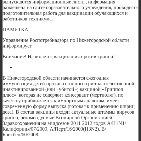
выпускаются информационные листы, информация
размещена на сайте образовательного учреждения, проводится
подготовительная работа для вакцинации обучающихся и
работников техникума.
ПАМЯТКА
Управление Роспотребнадзора по Нижегородской области
информирует
Внимание! Начинается вакцинация против гриппа!
В Нижегородской области начинается ежегодная
иммунизация детей против сезонного гриппа отечественной
инактивированной (или «убитой») вакциной «Гриппол
плюс», которая не содержит консервант (мертиолят), по
качеству приближается к импортным аналогам, имеет
современную форму выпуска (готовая к применению шприц-
доза). В состав вакцины входят актуальные штаммы вирусов
гриппа, рекомендуемые Всемирной Организацией
Здравоохранения на эпидсезон 2011-2012 годов А/H1N1/
Калифорния/07/2009, А/Перт/16/2009(H3N2), В/
Брисбен/60/2008.