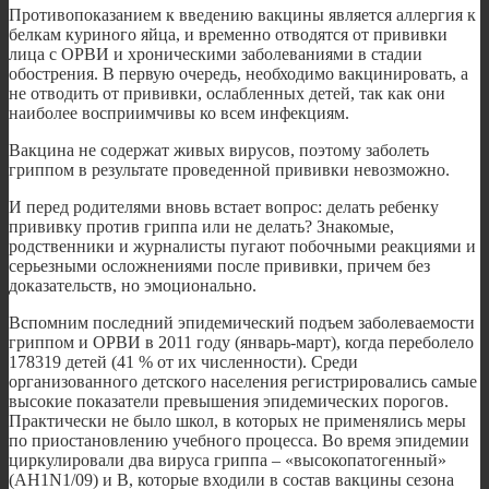
Противопоказанием к введению вакцины является аллергия к
белкам куриного яйца, и временно отводятся от прививки
лица с ОРВИ и хроническими заболеваниями в стадии
обострения. В первую очередь, необходимо вакцинировать, а
не отводить от прививки, ослабленных детей, так как они
наиболее восприимчивы ко всем инфекциям.
Вакцина не содержат живых вирусов, поэтому заболеть
гриппом в результате проведенной прививки невозможно.
И перед родителями вновь встает вопрос: делать ребенку
прививку против гриппа или не делать? Знакомые,
родственники и журналисты пугают побочными реакциями и
серьезными осложнениями после прививки, причем без
доказательств, но эмоционально.
Вспомним последний эпидемический подъем заболеваемости
гриппом и ОРВИ в 2011 году (январь-март), когда переболело
178319 детей (41 % от их численности). Среди
организованного детского населения регистрировались самые
высокие показатели превышения эпидемических порогов.
Практически не было школ, в которых не применялись меры
по приостановлению учебного процесса. Во время эпидемии
циркулировали два вируса гриппа – «высокопатогенный»
(AH1N1/09) и В, которые входили в состав вакцины сезона