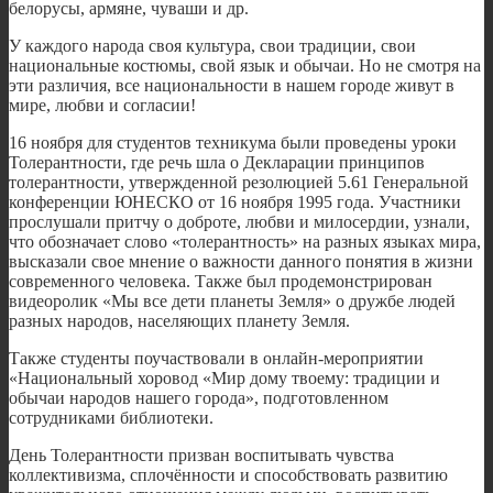
белорусы, армяне, чуваши и др.
У каждого народа своя культура, свои традиции, свои
национальные костюмы, свой язык и обычаи. Но не смотря на
эти различия, все национальности в нашем городе живут в
мире, любви и согласии!
16 ноября для студентов техникума были проведены уроки
Толерантности, где речь шла о Декларации принципов
толерантности, утвержденной резолюцией 5.61 Генеральной
конференции ЮНЕСКО от 16 ноября 1995 года. Участники
прослушали притчу о доброте, любви и милосердии, узнали,
что обозначает слово «толерантность» на разных языках мира,
высказали свое мнение о важности данного понятия в жизни
современного человека. Также был продемонстрирован
видеоролик «Мы все дети планеты Земля» о дружбе людей
разных народов, населяющих планету Земля.
Также студенты поучаствовали в онлайн-мероприятии
«Национальный хоровод «Мир дому твоему: традиции и
обычаи народов нашего города», подготовленном
сотрудниками библиотеки.
День Толерантности призван воспитывать чувства
коллективизма, сплочённости и способствовать развитию