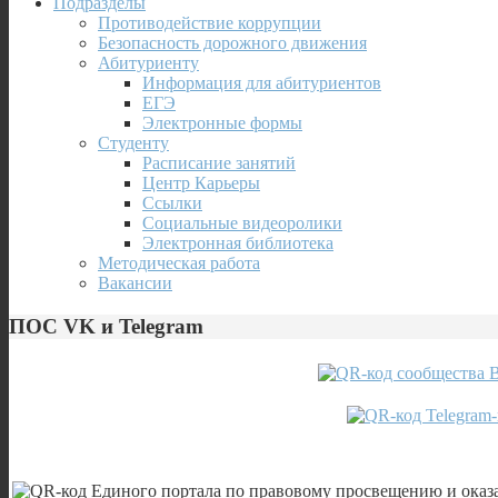
Подразделы
Противодействие коррупции
Безопасность дорожного движения
Абитуриенту
Информация для абитуриентов
ЕГЭ
Электронные формы
Студенту
Расписание занятий
Центр Карьеры
Ссылки
Социальные видеоролики
Электронная библиотека
Методическая работа
Вакансии
ПОС VK и Telegram