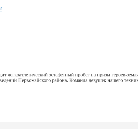
е
ит легкоатлетический эстафетный пробег на призы героев-земл
едений Первомайского района. Команда девушек нашего технику