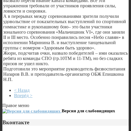
вызвало перетягивание каната командами. Все эти
упражнения требовали от участников проявления силы,
ловкости и сноровки.
А в перерывах между соревнованиями зрители получили
удовольствие от показательных выступлений по спортивной
гимнастике и рукопашному бою– это были участники
зонального соревнования «Мальчишник VI», где они заняли
II и III место. Особенно понравились песня «Небо славян» в
исполнении Маринина В. и выступление танцевальной
группы с номером «Здоровым быть здорово».
Жюри, подсчитав очки, назвало победителей – ими оказались
ребята из команды СПО (гр.10ТМ и 11-ТМ), но без сладких
призов не ушел никто.
Подготовили это мероприятие руководитель физвоспитания
Назаров В.В. и преподаватель-организатор ОБЖ Епишкина
Н.П.
< Назад
Вперёд >
Правое меню
Версия для слабовидящих
Вконтакте