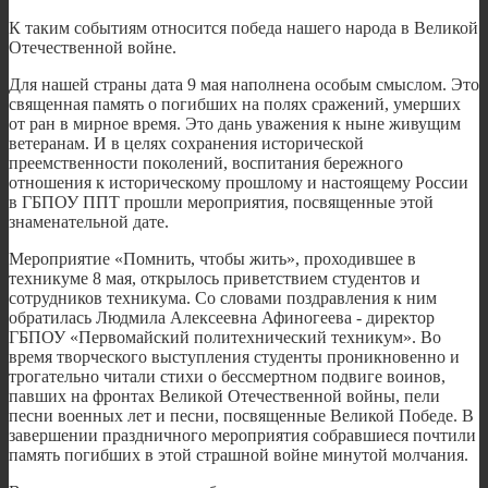
К таким событиям относится победа нашего народа в Великой
Отечественной войне.
Для нашей страны дата 9 мая наполнена особым смыслом. Это
священная память о погибших на полях сражений, умерших
от ран в мирное время. Это дань уважения к ныне живущим
ветеранам. И в целях сохранения исторической
преемственности поколений, воспитания бережного
отношения к историческому прошлому и настоящему России
в ГБПОУ ППТ прошли мероприятия, посвященные этой
знаменательной дате.
Мероприятие «Помнить, чтобы жить», проходившее в
техникуме 8 мая, открылось приветствием студентов и
сотрудников техникума. Со словами поздравления к ним
обратилась Людмила Алексеевна Афиногеева - директор
ГБПОУ «Первомайский политехнический техникум». Во
время творческого выступления студенты проникновенно и
трогательно читали стихи о бессмертном подвиге воинов,
павших на фронтах Великой Отечественной войны, пели
песни военных лет и песни, посвященные Великой Победе. В
завершении праздничного мероприятия собравшиеся почтили
память погибших в этой страшной войне минутой молчания.