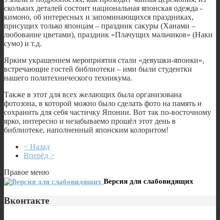
скольких деталей состоит национальная японская одежда -
кимоно, об интересных и запоминающихся праздниках,
присущих только японцам – праздник сакуры (Ханами –
любование цветами), праздник «Плачущих мальчиков» (Наки
сумо) и т.д.
Ярким украшением мероприятия стали «девушки-японки»,
встречающие гостей библиотеки – ими были студентки
нашего политехнического техникума.
Также в этот для всех желающих была организована
фотозона, в которой можно было сделать фото на память и
сохранить для себя частичку Японии. Вот так по-восточному
ярко, интересно и незабываемо прошёл этот день в
библиотеке, наполненный японским колоритом!
< Назад
Вперёд >
Правое меню
Версия для слабовидящих
Вконтакте