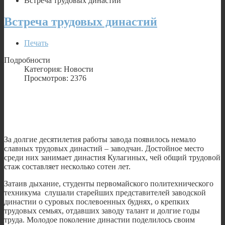
Встреча трудовых династий
Встреча трудовых династий
Печать
Подробности
Категория: Новости
Просмотров: 2376
За долгие десятилетия работы завода появилось немало
славных трудовых династий – заводчан. Достойное место
среди них занимает династия Кулагиных, чей общий трудовой
стаж составляет несколько сотен лет.
Затаив дыхание, студенты первомайского политехнического
техникума слушали старейших представителей заводской
династии о суровых послевоенных буднях, о крепких
трудовых семьях, отдавших заводу талант и долгие годы
труда. Молодое поколение династии поделилось своим