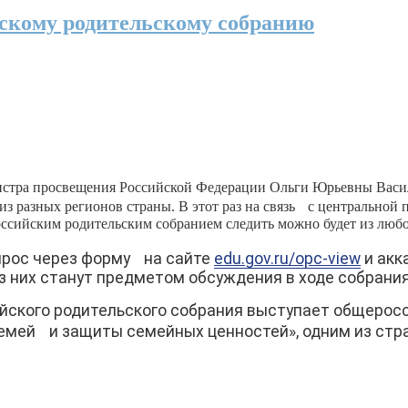
йскому родительскому собранию
инистра просвещения Российской Федерации Ольги Юрьевны Васи
 разных регионов страны. В этот раз на связь с центральной 
ссийским родительским собранием следить можно будет из любо
прос через форму на сайте
edu.gov.ru/opc-view
и акк
з них станут предметом обсуждения в ходе собрания
йского родительского собрания выступает общерос
емей и защиты семейных ценностей», одним из стр