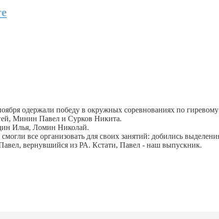
те
ноября одержали победу в окружных соревнованиях по гиревому 
ей, Минин Павел и Сурков Никита.
дин Илья, Ломин Николай.
и смогли все организовать для своих занятий: добились выделен
Павел, вернувшийся из РА. Кстати, Павел - наш выпускник.