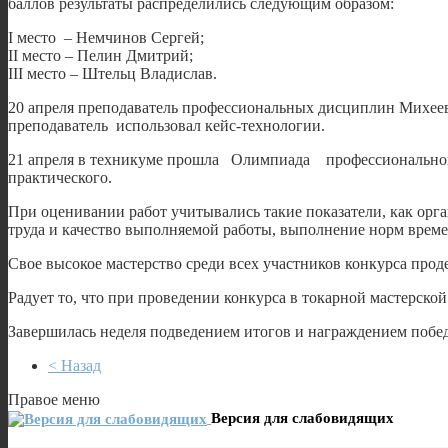
баллов результаты распределились следующим образом:
I место – Немчинов Сергей;
II место – Пелин Дмитрий;
III место – Штельц Владислав.
20 апреля преподаватель профессиональных дисциплин Михеев
преподаватель использовал кейс-технологии.
21 апреля в техникуме прошла Олимпиада профессионального 
практического.
При оценивании работ учитывались такие показатели, как орга
труда и качество выполняемой работы, выполнение норм време
Свое высокое мастерство среди всех участников конкурса прод
Радует то, что при проведении конкурса в токарной мастерской
Завершилась неделя подведением итогов и награждением побед
< Назад
Правое меню
Версия для слабовидящих