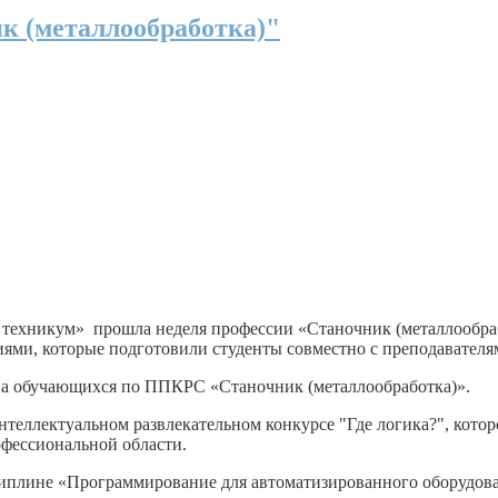
ик (металлообработка)"
техникум» прошла неделя профессии «Станочник (металлообраб
ми, которые подготовили студенты совместно с преподавателям
тва обучающихся по ППКРС «Станочник (металлообработка)».
нтеллектуальном развлекательном конкурсе "Где логика?", кото
офессиональной области.
циплине «Программирование для автоматизированного оборудова