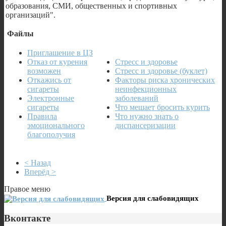
образования, СМИ, общественных и спортивных
организаций".
Файлы
Приглашение в ЦЗ
Отказ от курения
Стресс и здоровье
возможен
Стресс и здоровье (буклет)
Откажись от
Факторы риска хронических
сигареты
неинфекционных
Электронные
заболеваний
сигареты
Что мешает бросить курить
Правила
Что нужно знать о
эмоционального
диспансеризации
благополучия
< Назад
Вперёд >
Правое меню
Версия для слабовидящих
Вконтакте