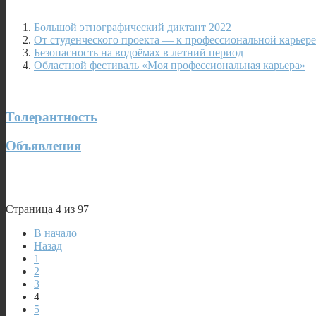
Большой этнографический диктант 2022
От студенческого проекта — к профессиональной карьере
Безопасность на водоёмах в летний период
Областной фестиваль «Моя профессиональная карьера»
Толерантность
Объявления
Страница 4 из 97
В начало
Назад
1
2
3
4
5