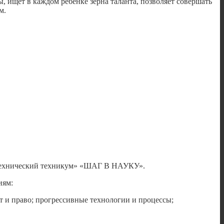
 ищет в каждом ребенке зерна таланта, позволяет совершать
м.
итехнический техникум» «ШАГ В НАУКУ».
иям:
т и право; прогрессивные технологии и процессы;