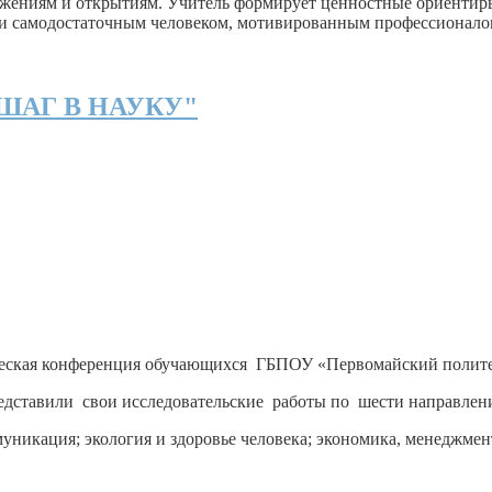
ижениям и открытиям. Учитель формирует ценностные ориентиры,
м и самодостаточным человеком, мотивированным профессионало
 "ШАГ В НАУКУ"
ктическая конференция обучающихся ГБПОУ «Первомайский пол
едставили свои исследовательские работы по шести направлен
уникация; экология и здоровье человека; экономика, менеджмен