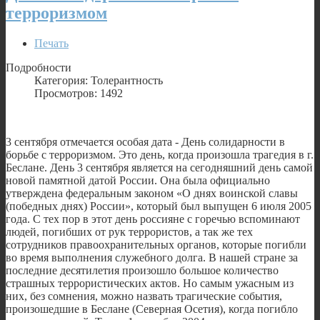
терроризмом
Печать
Подробности
Категория: Толерантность
Просмотров: 1492
3 сентября отмечается особая дата - День солидарности в
борьбе с терроризмом. Это день, когда произошла трагедия в г.
Беслане. День 3 сентября является на сегодняшний день самой
новой памятной датой России. Она была официально
утверждена федеральным законом «О днях воинской славы
(победных днях) России», который был выпущен 6 июля 2005
года. С тех пор в этот день россияне с горечью вспоминают
людей, погибших от рук террористов, а так же тех
сотрудников правоохранительных органов, которые погибли
во время выполнения служебного долга. В нашей стране за
последние десятилетия произошло большое количество
страшных террористических актов. Но самым ужасным из
них, без сомнения, можно назвать трагические события,
произошедшие в Беслане (Северная Осетия), когда погибло