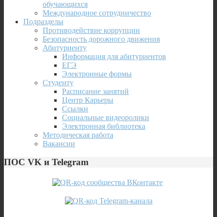
обучающихся
Международное сотрудничество
Подразделы
Противодействие коррупции
Безопасность дорожного движения
Абитуриенту
Информация для абитуриентов
ЕГЭ
Электронные формы
Студенту
Расписание занятий
Центр Карьеры
Ссылки
Социальные видеоролики
Электронная библиотека
Методическая работа
Вакансии
ПОС VK и Telegram