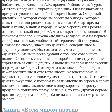
программам подготовки квалифицированных рабочих,
библиотекарь Колычева А.В. провела библиотечный урок
«История подвига. Открытый дневник». Она познакомила
присутствующих с книгой «История Подвига. Открытый
дневник», в которой собраны рассказы о людях, которые
живут или жили рядом с нами – в соседней квартире, на
нашей улице, в нашем городе. В ходе мероприятия ребята
ответили на такой вопрос «А что конкретно есть подвиг?» В
толковом словаре Ушакова «подвиг» (с ударением на первом
слоге) значится как «доблестный героический поступок.
Важное по своему значению действие, совершенное в
трудных условиях». Но, согласитесь, что свершившие это
«действие» меньше всего думали о том, что совершают
подвиг. Создалась ситуация, в которой они не струсили, не
спрятались за спины других, а выполнили свой человеческий
и гражданский долг. Потому что в основе любого подвига
лежат воспитание и ответственность, человеколюбие и
верность присяге, личное мужество и патриотизм. И то самое
действие-чувство, о котором писали многие из героев в своих
воспоминаниях, заключенное в одну короткую, простую и
предельно понятную фразу: если не я, то кто? Другой борьбы
против терроризма, как борьба не на жизнь, а на смерть, не
бывает.
Акция «Всем миром против