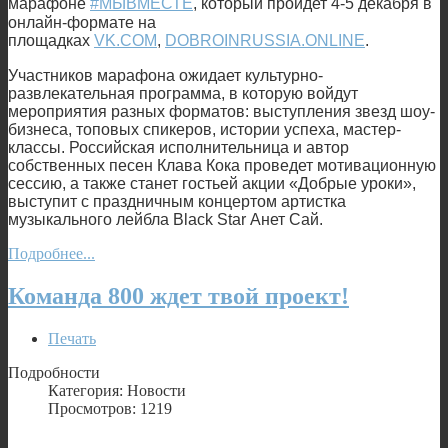
марафоне
#МЫВМЕСТЕ
, который пройдет 4-5 декабря в
онлайн-формате на
площадках
VK.COM
,
DOBROINRUSSIA.ONLINE
.
Участников марафона ожидает культурно-
развлекательная программа, в которую войдут
мероприятия разных форматов: выступления звезд шоу-
бизнеса, топовых спикеров, истории успеха, мастер-
классы. Российская исполнительница и автор
собственных песен Клава Кока проведет мотивационную
сессию, а также станет гостьей акции «Добрые уроки»,
выступит с праздничным концертом артистка
музыкального лейбла Black Star Анет Сай.
Подробнее...
Команда 800 ждет твой проект!
Печать
Подробности
Категория: Новости
Просмотров: 1219