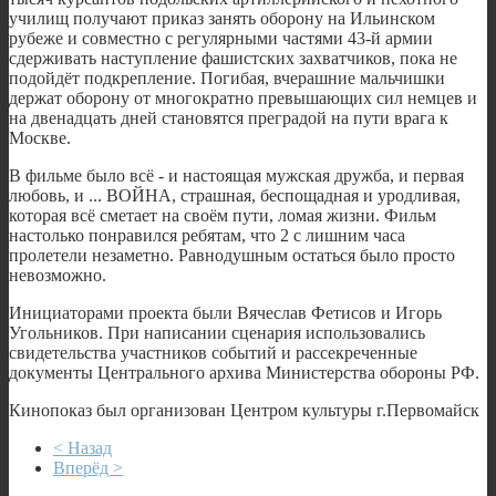
училищ получают приказ занять оборону на Ильинском
рубеже и совместно с регулярными частями 43-й армии
сдерживать наступление фашистских захватчиков, пока не
подойдёт подкрепление. Погибая, вчерашние мальчишки
держат оборону от многократно превышающих сил немцев и
на двенадцать дней становятся преградой на пути врага к
Москве.
В фильме было всё - и настоящая мужская дружба, и первая
любовь, и ... ВОЙНА, страшная, беспощадная и уродливая,
которая всё сметает на своём пути, ломая жизни. Фильм
настолько понравился ребятам, что 2 с лишним часа
пролетели незаметно. Равнодушным остаться было просто
невозможно.
Инициаторами проекта были Вячеслав Фетисов и Игорь
Угольников. При написании сценария использовались
свидетельства участников событий и рассекреченные
документы Центрального архива Министерства обороны РФ.
Кинопоказ был организован Центром культуры г.Первомайск
< Назад
Вперёд >