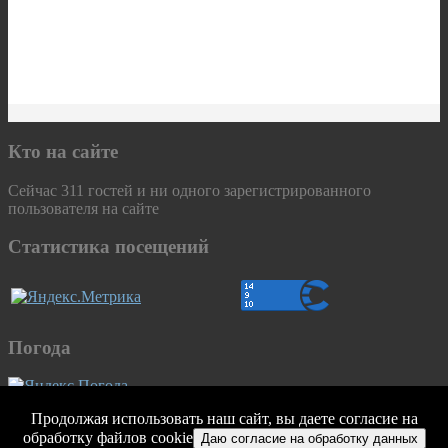
Кто на сайте
Сейчас 311 гостей и ни одного зарегистрированного
пользователя на сайте
Статистика посещений
Погода
Продолжая использовать наш сайт, вы даете согласие на
© 2026 ГБПОУ "Первомайский политехнический техникум".
обработку файлов cookie
Все права защищены.
Даю согласие на обработку данных