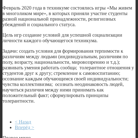
Февраль 2020 года в техникуме состоялись игры «Мы живем
в многоликом мире», в которых приняли участие студенты
разной национальной принадлежности, религиозных
убеждений и социального статуса.
Цель игр создание условий для успешной социализации
личности каждого обучающегося техникума.
Задачи: создать условия для формирования терпимости к
различиям между людьми (индивидуальным, различиям по
полу, возрасту, национальности, мировоззрению и т.д.);
развивать умения работать сообща; толерантное отношения у
студентов друг к другу; стремление к самовоспитанию;
осознание каждым обучающимся своей индивидуальности;
чувства коллективизма; осознать неодинаковость людей,
научиться различия между ними принимать как
положительный факт; сформулировать принципы
толерантности.
< Назад
Вперёд >
Правое меню