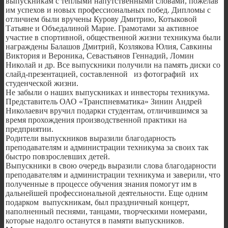
выпускникам с теплыми напутственными словами, пожелав
им успехов и новых профессиональных побед. Дипломы с
отличием были вручены Курову Дмитрию, Котыковой
Татьяне и Объедалиной Марие. Грамотами за активное
участие в спортивной, общественной жизни техникума были
награждены Балашов Дмитрий, Козлякова Юлия, Савкины
Виктория и Вероника, Севастьянов Геннадий, Ломин
Николай и др. Все выпускники получили на память диски со
слайд-презентацией, составленной из фотографий их
студенческой жизни.
Не забыли о наших выпускниках и инвесторы техникума.
Представитель ОАО «Транспневматика» Зинин Андрей
Николаевич вручил подарки студентам, отличившимся за
время прохождения производственной практики на
предприятии.
Родители выпускников выразили благодарность
преподавателям и администрации техникума за своих так
быстро повзрослевших детей.
Выпускники в свою очередь выразили слова благодарности
преподавателям и администрации техникума и заверили, что
полученные в процессе обучения знания помогут им в
дальнейшей профессиональной деятельности. Еще одним
подарком выпускникам, был праздничный концерт,
наполненный песнями, танцами, творческими номерами,
которые надолго останутся в памяти выпускников.